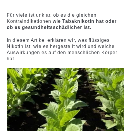
basieren
basierend
d auf
auf
Kundenb
Kundenb
Für viele ist unklar, ob es die gleichen
ewertung
ewertung
Kontraindikationen
wie Tabaknikotin hat oder
en
en
ob es gesundheitsschädlicher ist.
In diesem Artikel erklären wir, was flüssiges
Nikotin ist, wie es hergestellt wird und welche
Auswirkungen es auf den menschlichen Körper
hat.