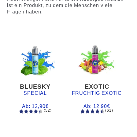
ist ein Produkt, zu dem die Menschen viele
Fragen haben.
BLUESKY
EXOTIC
SPECIAL
FRUCHTIG EXOTIC
Ab:
12,90
€
Ab:
12,90
€
(52)
(61)
52
Bewertet
61
Bewertet
mit
4.60
mit
4.75
von 5,
von 5,