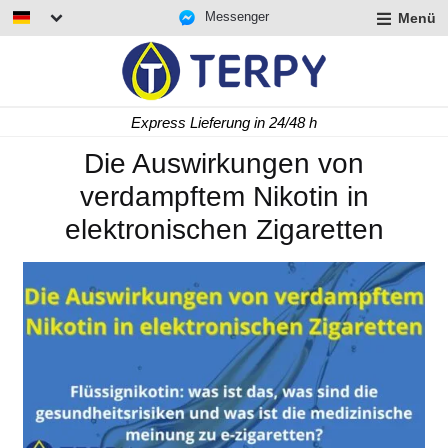
Messenger
Menü
rmenü
lappen
rmenü
Express Lieferung in 24/48 h
lappen
rmenü
Die Auswirkungen von
lappen
verdampftem Nikotin in
elektronischen Zigaretten