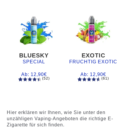
BLUESKY
EXOTIC
SPECIAL
FRUCHTIG EXOTIC
Ab:
12,90
€
Ab:
12,90
€
(52)
(61)
52
Bewertet
61
Bewertet
mit
4.60
mit
4.75
von 5,
von 5,
basieren
basierend
d auf
auf
Hier erklären wir Ihnen, wie Sie unter den
Kundenb
Kundenb
unzähligen Vaping-Angeboten die richtige E-
ewertung
ewertung
Zigarette für sich finden.
en
en