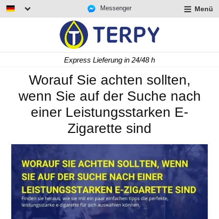
Messenger
Menü
rmenü
lappen
rmenü
Express Lieferung in 24/48 h
lappen
rmenü
Worauf Sie achten sollten,
lappen
wenn Sie auf der Suche nach
einer Leistungsstarken E-
Zigarette sind