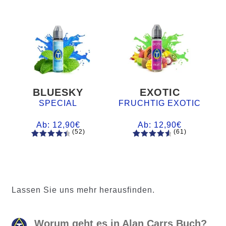
BLUESKY
EXOTIC
SPECIAL
FRUCHTIG EXOTIC
Ab:
12,90
€
Ab:
12,90
€
(52)
(61)
52
Bewertet
61
Bewertet
mit
4.60
mit
4.75
von 5,
von 5,
basieren
basierend
d auf
auf
Lassen Sie uns mehr herausfinden.
Kundenb
Kundenb
ewertung
ewertung
en
en
Worum geht es in Alan Carrs Buch?