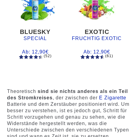
BLUESKY
EXOTIC
SPECIAL
FRUCHTIG EXOTIC
Ab:
12,90
€
Ab:
12,90
€
(52)
(61)
52
Bewertet
61
Bewertet
mit
4.60
mit
4.75
von 5,
von 5,
basieren
basierend
d auf
auf
Theoretisch
sind sie nichts anderes als ein Teil
Kundenb
Kundenb
des Stromkreises
, der zwischen der
E Zigarette
ewertung
ewertung
Batterie und dem Zerstäuber positioniert wird. Um
en
en
besser zu verstehen, ist es jedoch gut, Schritt für
Schritt vorzugehen und genau zu sehen, wie die
Widerstände hergestellt werden, was die
Unterschiede zwischen den verschiedenen Typen
sind und wann es Zeit ist, sie zu ersetzen.