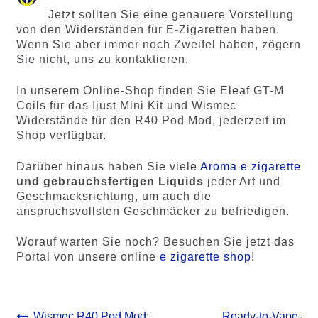
Jetzt sollten Sie eine genauere Vorstellung
von den Widerständen für E-Zigaretten haben.
Wenn Sie aber immer noch Zweifel haben, zögern
Sie nicht, uns zu kontaktieren.
In unserem Online-Shop finden Sie Eleaf GT-M
Coils für das Ijust Mini Kit und Wismec
Widerstände für den R40 Pod Mod, jederzeit im
Shop verfügbar.
Darüber hinaus haben Sie viele
Aroma e zigarette
und gebrauchsfertigen Liquids
jeder Art und
Geschmacksrichtung, um auch die
anspruchsvollsten Geschmäcker zu befriedigen.
Worauf warten Sie noch? Besuchen Sie jetzt das
Portal von unsere online
e zigarette shop
!
Beitrags-
Vorheriger
Nächster
Wismec R40 Pod Mod:
Ready-to-Vape-