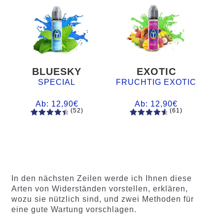
BLUESKY
EXOTIC
SPECIAL
FRUCHTIG EXOTIC
Ab:
12,90
€
Ab:
12,90
€
(52)
(61)
52
Bewertet
61
Bewertet
mit
4.60
mit
4.75
von 5,
von 5,
basieren
basierend
d auf
auf
Kundenb
Kundenb
In den nächsten Zeilen werde ich Ihnen diese
ewertung
ewertung
Arten von Widerständen vorstellen, erklären,
en
en
wozu sie nützlich sind, und zwei Methoden für
eine gute Wartung vorschlagen.