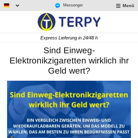
Messenger
Menü
rmenü
lappen
rmenü
Express Lieferung in 24/48 h
lappen
rmenü
Sind Einweg-
lappen
Elektronikzigaretten wirklich ihr
Geld wert?