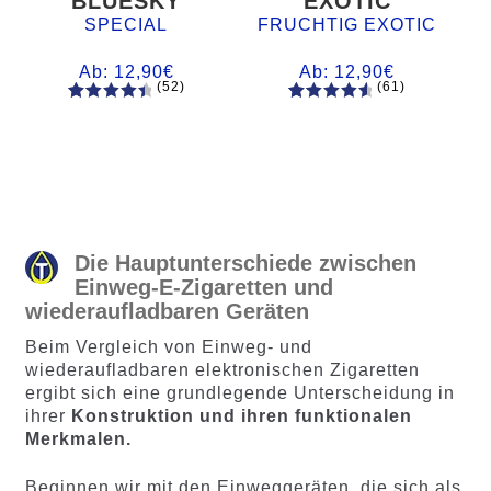
BLUESKY
EXOTIC
SPECIAL
FRUCHTIG EXOTIC
Ab:
12,90
€
Ab:
12,90
€
(52)
(61)
52
Bewertet
61
Bewertet
mit
4.60
mit
4.75
von 5,
von 5,
basieren
basierend
d auf
auf
Kundenb
Kundenb
ewertung
ewertung
Die Hauptunterschiede zwischen
en
en
Einweg-E-Zigaretten und
wiederaufladbaren Geräten
Beim Vergleich von Einweg- und
wiederaufladbaren elektronischen Zigaretten
ergibt sich eine grundlegende Unterscheidung in
ihrer
Konstruktion und ihren funktionalen
Merkmalen.
Beginnen wir mit den Einweggeräten, die sich als