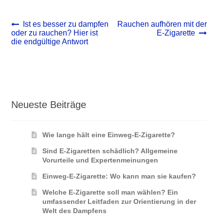
Beitrags-
Vorheriger
Nächster
Ist es besser zu dampfen
Rauchen aufhören mit der
Beitrag:
Beitrag:
oder zu rauchen? Hier ist
E-Zigarette
Navigation
die endgültige Antwort
Neueste Beiträge
Wie lange hält eine Einweg-E-Zigarette?
Sind E-Zigaretten schädlich? Allgemeine
Vorurteile und Expertenmeinungen
Einweg-E-Zigarette: Wo kann man sie kaufen?
Welche E-Zigarette soll man wählen? Ein
umfassender Leitfaden zur Orientierung in der
Welt des Dampfens