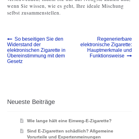
wenn Sie wissen, wie es geht, Ihre ideale Mischung
selbst zusammenstellen.
Beitrags-
Vorheriger
Nächster
So beseitigen Sie den
Regenerierbare
Beitrag:
Beitrag:
Widerstand der
elektronische Zigarette:
Navigation
elektronischen Zigarette in
Hauptmerkmale und
Übereinstimmung mit dem
Funktionsweise
Gesetz
Neueste Beiträge
Wie lange hält eine Einweg-E-Zigarette?
Sind E-Zigaretten schädlich? Allgemeine
Vorurteile und Expertenmeinungen