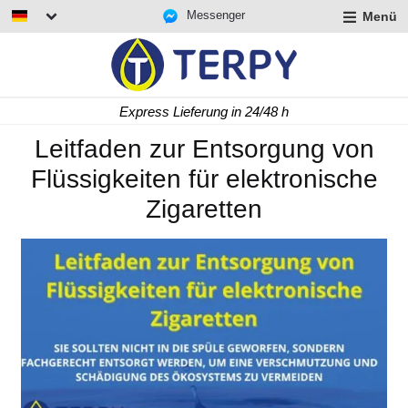
Messenger
Menü
rmenü
lappen
rmenü
Express Lieferung in 24/48 h
lappen
rmenü
Leitfaden zur Entsorgung von
lappen
Flüssigkeiten für elektronische
Zigaretten