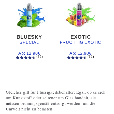
BLUESKY
EXOTIC
SPECIAL
FRUCHTIG EXOTIC
Ab:
12,90
€
Ab:
12,90
€
(52)
(61)
52
Bewertet
61
Bewertet
mit
4.60
mit
4.75
von 5,
von 5,
basieren
basierend
d auf
auf
Kundenb
Kundenb
Gleiches gilt für Flüssigkeitsbehälter: Egal, ob es sich
ewertung
ewertung
um Kunststoff oder seltener um Glas handelt, sie
en
en
müssen ordnungsgemäß entsorgt werden, um die
Umwelt nicht zu belasten.