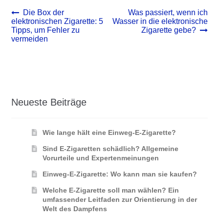
Beitrags-
Vorheriger
Nächster
Die Box der
Was passiert, wenn ich
Beitrag:
Beitrag:
elektronischen Zigarette: 5
Wasser in die elektronische
Navigation
Tipps, um Fehler zu
Zigarette gebe?
vermeiden
Neueste Beiträge
Wie lange hält eine Einweg-E-Zigarette?
Sind E-Zigaretten schädlich? Allgemeine
Vorurteile und Expertenmeinungen
Einweg-E-Zigarette: Wo kann man sie kaufen?
Welche E-Zigarette soll man wählen? Ein
umfassender Leitfaden zur Orientierung in der
Welt des Dampfens