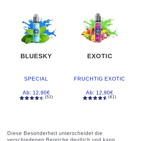
BLUESKY
EXOTIC
SPECIAL
FRUCHTIG EXOTIC
Ab:
12,90
€
Ab:
12,90
€
(52)
(61)
52
Bewertet
61
Bewertet
mit
4.60
mit
4.75
von 5,
von 5,
basieren
basierend
d auf
auf
Diese Besonderheit unterscheidet die
Kundenb
Kundenb
verschiedenen Bereiche deutlich und kann