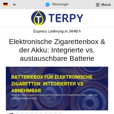
Messenger
Menü
rmenü
lappen
rmenü
Express Lieferung in 24/48 h
lappen
rmenü
Elektronische Zigarettenbox &
lappen
der Akku: Integrierte vs.
austauschbare Batterie