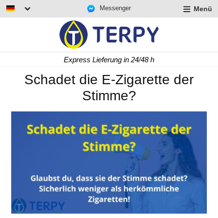
Messenger
Menü
rmenü
lappen
rmenü
Express Lieferung in 24/48 h
lappen
rmenü
Schadet die E-Zigarette der
lappen
Stimme?