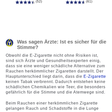
(52)
(61)
52
Bewertet
61
Bewertet
mit
4.60
mit
4.75
von 5,
von 5,
basieren
basierend
d auf
auf
Kundenb
Kundenb
ewertung
ewertung
Was sagen Ärzte: Ist es sicher für die
en
en
Stimme?
Obwohl die E-Zigarette nicht ohne Risiken ist,
sind sich Ärzte und Gesundheitsexperten einig,
dass sie eine weniger schädliche Alternative zum
Rauchen herkömmlicher Zigaretten darstellt. Der
Hauptunterschied liegt darin, dass die
E-Zigarette
keinen Tabak verbrennt. Dadurch entstehen keine
schädlichen Chemikalien wie Teer, die besonders
gefährlich für die Stimme und die Atemwege sind.
Beim Rauchen einer herkömmlichen Zigarette
gelangen Rauch und Schadstoffe in die Lunge